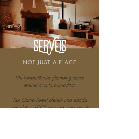
SERVEIS
NOT JUST A PLACE
Viu l´experiència glamping sense
renunciar a la comoditat.
Tipi Camp Forest ofereix una estada
completa i 100% privada amb tots els
serveis a la vostra disposició.
Disposareu d´una àmplia sala menjador
amb cuina equipada, zona de descans,