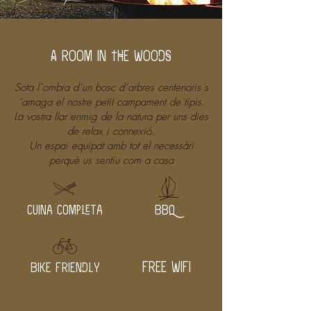
A ROOM IN THE WOODS
Sota l´ombra d´un bosc d´arbres centenaris s
´amaga el nostre petit campament de tipis.
La vostra llar enmig de la natura per uns dies
de relax i connexió.
Un espai equipat amb tot el necessàri
perquè us sentiu com a casa
cuina completa
BBQ
FREE WIFI
BIKE FRIENDLY